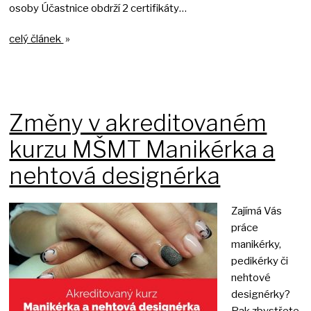
osoby Účastnice obdrží 2 certifikáty…
celý článek
»
Změny v akreditovaném
kurzu MŠMT Manikérka a
nehtová designérka
Zajímá Vás
práce
manikérky,
pedikérky či
nehtové
designérky?