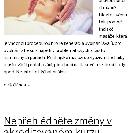
únavou nohou
či rukou?
Ulevte svému
tělu pomocí
thajské
masáže, která
je vhodnou procedurou pro regeneraci a uvolnění svalů, pro
uvolnění stresu a napětí v problematických a často
namáhaných partiích. Při thajské masáži se využívají techniky
masírování i protahování, působení na tlakové a reflexní body
apod. Nechte se hýčkat našimi…
celý článek
»
Nepřehlédněte změny v
akreditovaném kurzu