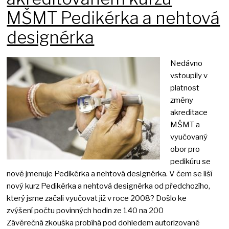
MŠMT Pedikérka a nehtová
designérka
Nedávno
vstoupily v
platnost
změny
akreditace
MŠMT a
vyučovaný
obor pro
pedikúru se
nově jmenuje Pedikérka a nehtová designérka. V čem se liší
nový kurz Pedikérka a nehtová designérka od předchozího,
který jsme začali vyučovat již v roce 2008? Došlo ke
zvýšení počtu povinných hodin ze 140 na 200
Závěrečná zkouška probíhá pod dohledem autorizované