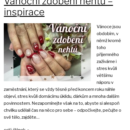
Vánoční zdobení nehtů –
inspirace
Vánoce jsou
obdobím, v
němž kromě
toho
příjemného
zažíváme i
stres kvůli
většímu
náporu v
zaměstnání, který se vždy těsně před koncem roku náhle
objeví, stres kvůli domácímu úklidu, dárkům a mnoha dalším
povinnostem. Nezapomínejte však na to, abyste si alespoň
chvilku udělali čas na něco pro sebe – odpočívejte, pečujte o
své tělo, zajděte…