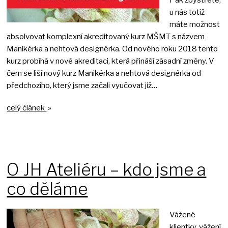
Pak zbystřete,
u nás totiž
máte možnost
absolvovat komplexní akreditovaný kurz MŠMT s názvem
Manikérka a nehtová designérka. Od nového roku 2018 tento
kurz probíhá v nové akreditaci, která přináší zásadní změny. V
čem se liší nový kurz Manikérka a nehtová designérka od
předchozího, který jsme začali vyučovat již…
celý článek
»
O JH Ateliéru – kdo jsme a
co děláme
Vážené
klientky, vážení